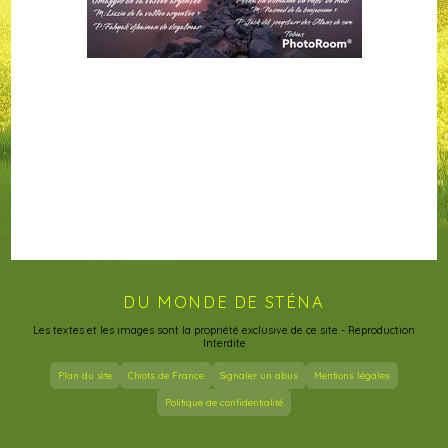
DU MONDE DE STÉNA
Les textes et les images sont la propriété exclusive de ce site - Reproduction
Interdite
Plan du site
Chiots de France
Signaler un abus
Mentions légales
Politique de confidentialité