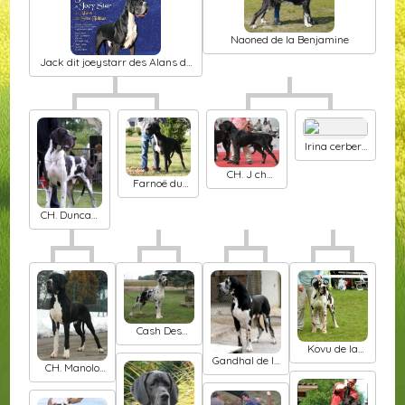
Naoned de la Benjamine
Jack dit joeystarr des Alans de
sire Tobias
Irina cerbere
d'eyjeaux
CH. J ch
Farnoë du
jaaphar de
mont Toise
L'Harnois
Blanc
CH. Duncan
d'Omaha dog
Cash Des
Terres De La
Kovu de la
Rairie
Gandhal de la
Galaxie Ezaï
CH. Manolo
Benjamine
von der
ofnethohle